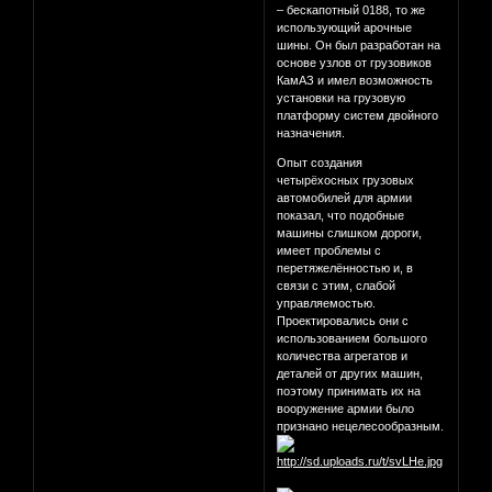
– бескапотный 0188, то же
использующий арочные
шины. Он был разработан на
основе узлов от грузовиков
КамАЗ и имел возможность
установки на грузовую
платформу систем двойного
назначения.
Опыт создания
четырёхосных грузовых
автомобилей для армии
показал, что подобные
машины слишком дороги,
имеет проблемы с
перетяжелённостью и, в
связи с этим, слабой
управляемостью.
Проектировались они с
использованием большого
количества агрегатов и
деталей от других машин,
поэтому принимать их на
вооружение армии было
признано нецелесообразным.