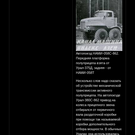
Автопоезд НАМИ-058С-862.
Передняя платформа
полуприцепа взята от
Урал-375Д, задняя - от
НАМИ-058Т
Несколько слов надо сказать
об устройстве механической
трансмиссии активного
полуприцепа. На автопоезде
Урал-380С-862 привод на
колеса прицепного звена
отбирался от первичного
вала раздаточной коробки
при помощи так называемой
коробки дополнительного
отбора мощности. В обычных
Уралах она использовалась