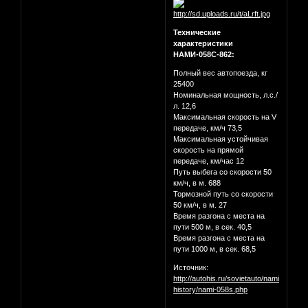
Технические
характеристики
НАМИ-058С-862:
Полный вес автопоезда, кг
25400
Номинальная мощность, л.с./
л. 12,6
Максимальная скорость на V
передаче, км/ч 73,5
Максимальная устойчивая
скорость на прямой
передаче, км/час 12
Путь выбега со скорости 50
км/ч, в м. 688
Тормозной путь со скорости
50 км/ч, в м. 27
Время разгона с места на
пути 500 м, в сек. 40,5
Время разгона с места на
пути 1000 м, в сек. 68,5
Источник:
http://autohis.ru/sovietauto/nami-
history/nami-058s.php