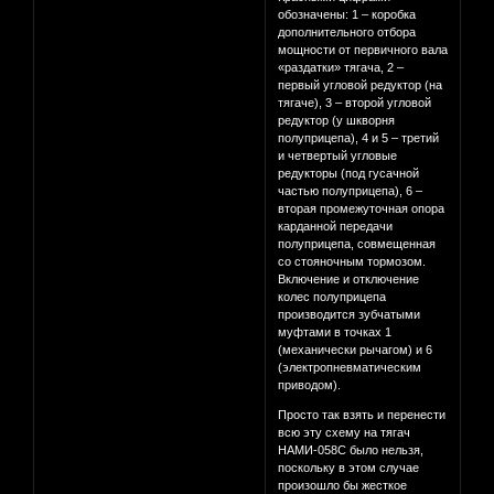
обозначены: 1 – коробка
дополнительного отбора
мощности от первичного вала
«раздатки» тягача, 2 –
первый угловой редуктор (на
тягаче), 3 – второй угловой
редуктор (у шкворня
полуприцепа), 4 и 5 – третий
и четвертый угловые
редукторы (под гусачной
частью полуприцепа), 6 –
вторая промежуточная опора
карданной передачи
полуприцепа, совмещенная
со стояночным тормозом.
Включение и отключение
колес полуприцепа
производится зубчатыми
муфтами в точках 1
(механически рычагом) и 6
(электропневматическим
приводом).
Просто так взять и перенести
всю эту схему на тягач
НАМИ-058С было нельзя,
поскольку в этом случае
произошло бы жесткое