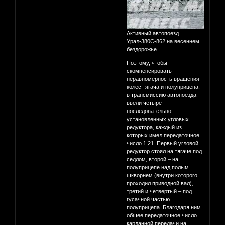
Активный автопоезд
Урал-380С-862 на весеннем
бездорожье
Поэтому, чтобы
скомпенсировать
неравномерность вращения
колес тягача и полуприцепа,
в трансмиссию автопоезда
ввели четыре
последовательно
установленных угловых
редуктора, каждый из
которых имел передаточное
число 1,21. Первый угловой
редуктор стоял на тягаче под
седлом, второй – на
полуприцепе над полым
шкворнем (внутри которого
проходил приводной вал),
третий и четвертый – под
гусачной частью
полуприцепа. Благодаря ним
общее передаточное число
карданной передачи на