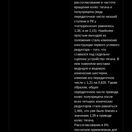
рассогласование в частоте
вращения колес тягача и
полуприцепа (ведь
передаточное число низшей
ступени в РК у
«четырехоски» равнялось
1,38, а не 2,15). Наиболее
простым выходом из
положения стало изменение
конструкции первого углового
редуктора – того, что
ставился под седельно-
сцепное устройство тягача. В
нем поменяли местами
ведущую и ведомую
конические шестерни,
изменив его передаточное
число с 1,21 на 0,826. Таким
образом, общее
передаточное число привода
колес полуприцепа после
всех четырех конических
редукторов стало равняться
1,465, что уже было близко к
значению 1,38 в приводе
колес тягача.
Рассогласование в 6%
посчитали приемлемым для