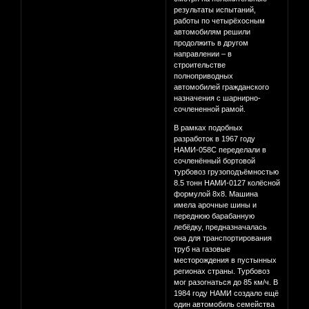
результаты испытаний,
работы по четырёхосным
автомобилям решили
продолжить в другом
направлении – в
строительстве
полноприводных
автомобилей гражданского
назначения с шарнирно-
сочлененной рамой.
В рамках подобных
разработок в 1967 году
НАМИ-058С переделали в
сочленённый бортовой
турбовоз грузоподъёмностью
8.5 тонн НАМИ-0127 колёсной
формулой 8х8. Машина
имела арочные шины и
переднюю барабанную
лебёдку, предназначалась
она для транспортирования
труб на газовые
месторождения в пустынных
регионах страны. Турбовоз
мог разогнаться до 85 км/ч. В
1984 году НАМИ создало ещё
один автомобиль семейства