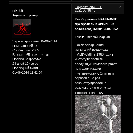
Поделиться
30-01-
2
nik-45
2021 08:36:43
Администратор
Как бортовой НАМИ-058Т
превратили в активный
автопоезд НАМИ-058С-862
Текст: Николай Марков
Зарегистрирован
: 15-09-2014
После завершения
Приглашений:
0
испытаний вездехода
Сообщений:
2905
НАМИ-058Т в 1966 году в
Возраст:
65
[1961-03-10]
Провел на форуме:
институте провели
28 дней 19 часов
следующий комплекс работ
Последний визит:
по модернизации
01-08-2026 11:42:54
«четырехоски». Опытный
образец еще раз
реконструировали, в
результате чего он стал
выглядеть вот так: