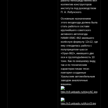
работы непосредственно вёл
коллектив конструкторов
института под руководством
П. А. Лобунского.
Основным назначением
этого вездехода должна была
стать работа в составе
крупнейшего советского
активного автопоезда
НАМИ-058С-862 имевшего
колёсную формулу 12х12, где
ему отводилась работа с
полуприцепом-шасси
«Урал-862», имевшего две
оси и грузоподъёмность 10
тонн. Как по внешнему виду,
так и по техническим
характеристикам тягач
повторял созданные
Уральским автомобильным
заводом аналогичные
машины.