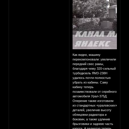
Как видно, машину
перекомпоновали: увеличили
передний свес рамы,
благодаря чему 320-сильный
турбодизель ЯМЗ-238Н
удалось почти полностью
убрать из кабины. Саму
кабину теперь
позаимствовали от серийного
автомобиля Урал-375Д.
Оперение также изготовили
из стандартных «ураловских»
деталей, увеличив высоту
облицовки радиатора и
боковин, а также удлинив
брызговики и заднюю часть
капота. А радиатор теперь