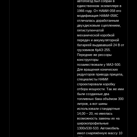
автопоезд был собран в
единственном экземпляре в
1966 году. От НАМИ-058 его
модификация НАМИ-058С
отличалась доработанным
двухдисковым сцеплением,
пятиступенчатой
механической коробкой
передач и аккумуляторной
батареей выдававшей 24 В от
грузовиков КрАЗ-255.
Передние же рессоры
конструкторы
позаимствовали у МАЗ-500.
Для вращения конических
редукторов привода прицепа,
специалисты НАМИ
спроектировали коробку
отбора мощности. Так же ими
были созданные два
топливных бака объёмом 300
литров, а вот шины
использовали стандартные
14,00 – 20, но имелась
возможность замены их на
широкопрофильные
1300x530-533. Автомобиль
имел снаряжённую массу 10