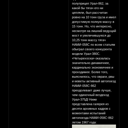
полуприцеп Урал-862, за
какой бы тягач его ни
цепляли, был рассчитан
ровно на 10 тонн груза и имел
допустимую полную массу в
15 тонн. Но, что интересно,
несмотря на лишний ведущий
мост и увеличившуюся до
10,25 тонн массу тягач
НАМИ-058С по всем статьям
обыграл своего конкурента
модели Урал-380С.
«Четырехоска» оказалась
значительно динамичнее,
кардинально экономичнее и
проходимее. Более того,
выяснилось, что овраги, рвы
и кюветы активный автопоезд
НАМИ-058С-862
преодолевает даже лучше,
чем одиночный вездеход
Урал-375Д! Ниже
представлена галерея из
десяти архивных кадров с
моментами испытаний
автопоезда НАМИ-058С-862
летом 1967 года: