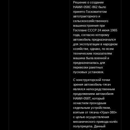
Решение о создании
НАМИ-058С-862 было
принято Госкомитетом
автотракторного и
сельскохозяйственного
машиностроения при
Госплане СССР 24 июня 1965
года, согласно которому
автомобиль предназначался
для эксплуатации в народном
хозяйстве, однако, по всем
техническим показателям
машина была военной и
предназначалась для
перевозки ракетных
пусковых установок.
С конструкторской точки
зрения автомобиль-тягач
являлся непосредственным
продолжением автомобиля
НАМИ-058Т, который
оснастили проходным
седельным устройством,
взятым от тягача «Урал-380»
с целью осуществления
механического привода колёс
полуприцепа. Данный