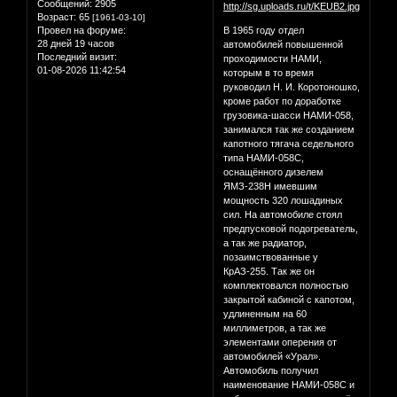
Сообщений:
2905
Возраст:
65
[1961-03-10]
Провел на форуме:
В 1965 году отдел
28 дней 19 часов
автомобилей повышенной
Последний визит:
проходимости НАМИ,
01-08-2026 11:42:54
которым в то время
руководил Н. И. Коротоношко,
кроме работ по доработке
грузовика-шасси НАМИ-058,
занимался так же созданием
капотного тягача седельного
типа НАМИ-058С,
оснащённого дизелем
ЯМЗ-238Н имевшим
мощность 320 лошадиных
сил. На автомобиле стоял
предпусковой подогреватель,
а так же радиатор,
позаимствованные у
КрАЗ-255. Так же он
комплектовался полностью
закрытой кабиной с капотом,
удлиненным на 60
миллиметров, а так же
элементами оперения от
автомобилей «Урал».
Автомобиль получил
наименование НАМИ-058С и