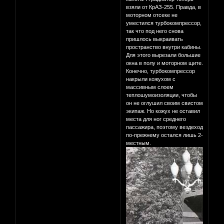
взяли от КрАЗ-255. Правда, в
моторном отсеке не
уместился турбокомпрессор,
так что под него снова
пришлось выкраивать
пространство внутри кабины.
Для этого вырезали большие
окна в полу и моторном щите.
Конечно, турбокомпрессор
накрыли кожухом с
массивным слоем
теплошумоизоляции, чтобы
он не оглушил своим свистом
экипаж. Но кожух не оставил
места для ног среднего
пассажира, поэтому вездеход
по-прежнему остался лишь 2-
местным.