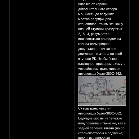
участке от коробки
дополнительного отбора
мощности до ведущих
мостов полуприцепа
становилось таким же, как у
низшей ступени «раздатки» –
2,15. И, разумеется,
пользоваться приводом на
колеса полуприцепа
допускалось только при
движении тягача на низшей
ступени РК. Чтобы было
нагляднее, приведем схему с
устройством трансмиссии
автопоезда Урал-380С-862:
Схема трансмиссии
автопоезда Урал-380С-862.
Ведущие мосты на тележке
полуприцепа – такие же, как в
задней тележке тягача (но со
стабилизатором в подвеске).
Красными цифрами