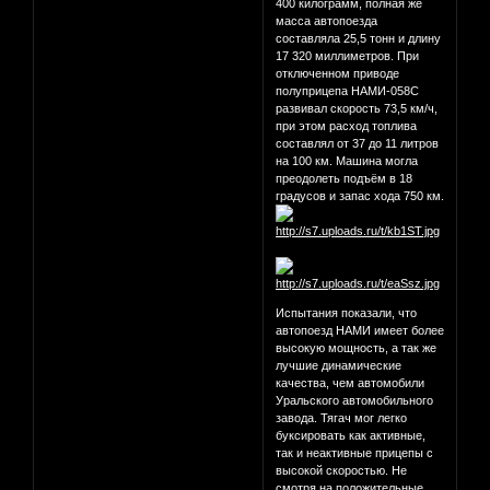
400 килограмм, полная же
масса автопоезда
составляла 25,5 тонн и длину
17 320 миллиметров. При
отключенном приводе
полуприцепа НАМИ-058С
развивал скорость 73,5 км/ч,
при этом расход топлива
составлял от 37 до 11 литров
на 100 км. Машина могла
преодолеть подъём в 18
градусов и запас хода 750 км.
Испытания показали, что
автопоезд НАМИ имеет более
высокую мощность, а так же
лучшие динамические
качества, чем автомобили
Уральского автомобильного
завода. Тягач мог легко
буксировать как активные,
так и неактивные прицепы с
высокой скоростью. Не
смотря на положительные