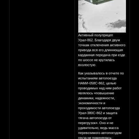
Активный полуприцеп
Урал-862. Благодаря двум
точкам отключения активного
привода вся его длиннющая
карданная передача при езде
по шоссе не крутилась
вхолостую
Как указывалось в отчете по
испытаниям автопоезда
НАМИ-058С-862, целью
проводимых над ним работ
являлось «повышение
динамики, надежности,
экономичности и
проходимости автопоезда
Урал-380С-862 и защита
тягача автопоезда от
перегрузок». Оно и не
удивительно, ведь масса
перевозимого автопоездом
груза не поменялась: