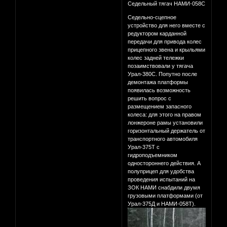
Седельный тягач НАМИ-058С
Седельно-сцепное
устройство для него вместе с
редуктором карданной
передачи для привода колес
прицепного звена и крыльями
колес задней тележки
позаимствовали у тягача
Урал-380С. Попутно после
демонтажа платформы
появилась возможность
решить вопрос с
размещением запасного
колеса: для этого на правом
лонжероне рамы установили
горизонтальный держатель от
транспортного автомобиля
Урал-375Т с
гидроподъемником
одностороннего действия. А
полуприцеп для удобства
проведения испытаний на
ЗОК НАМИ снабдили двумя
грузовыми платформами (от
Урал-375Д и НАМИ-058Т).